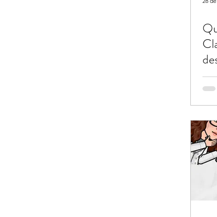
28 de
Qu
Cl
de