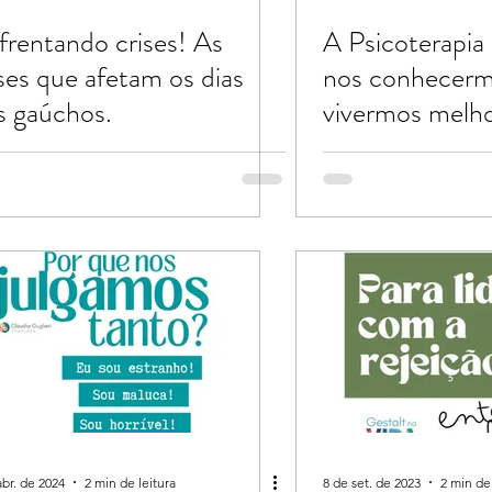
frentando crises! As
A Psicoterapia 
ises que afetam os dias
nos conhecerm
s gaúchos.
vivermos melhor! Leia 
!
abr. de 2024
2 min de leitura
8 de set. de 2023
2 min de 