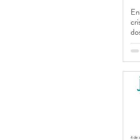
En
cr
do
4 de 