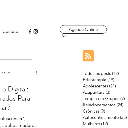
Agende Online
Contato
leitura
Todos os posts
(72)
72 p
Psicoterapia
(49)
49 pos
Adolescentes
(21)
21 pos
o Digital:
Acupuntura
(3)
3 posts
rados Para
Terapia em Grupos
(9)
9
iar?
Relacionamentos
(24)
24
Crônicas
(9)
9 posts
Autoconhecimento
(35)
dolescência",
Mulheres
(12)
12 posts
, adultos maduros,