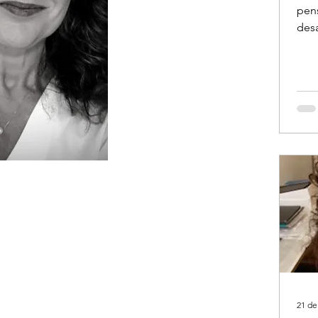
pen
des
“es
simp
21 de