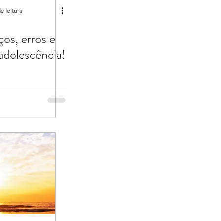
e leitura
os, erros e
adolescência!