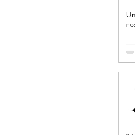
Um
no