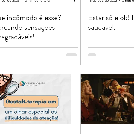
 fev. de 2023
2 min de leitura
16 de out. de 2022
2 min d
e incômodo é esse?
Estar só e ok! 
areando sensações
saudável.
sagradáveis!