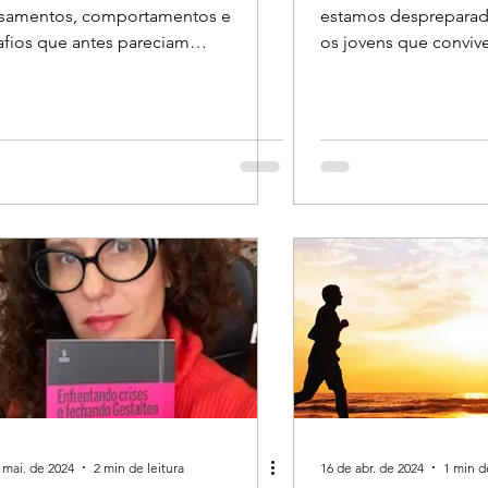
samentos, comportamentos e
estamos despreparad
afios que antes pareciam
os jovens que conviv
tranhos”, exagerados ou
lesmente inexplicáveis.
 mai. de 2024
2 min de leitura
16 de abr. de 2024
1 min d