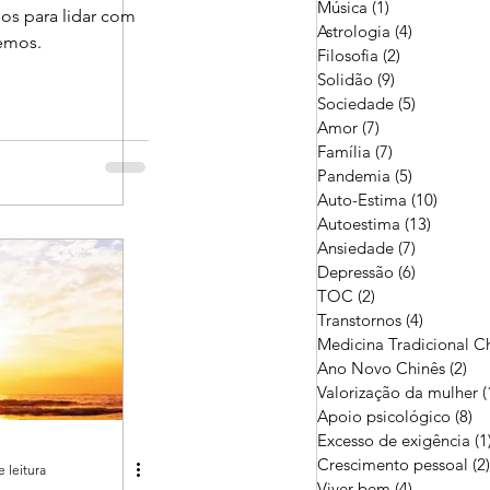
Música
(1)
1 post
os para lidar com
Astrologia
(4)
4 posts
emos.
Filosofia
(2)
2 posts
Solidão
(9)
9 posts
Sociedade
(5)
5 posts
Amor
(7)
7 posts
Família
(7)
7 posts
Pandemia
(5)
5 posts
Auto-Estima
(10)
10 pos
Autoestima
(13)
13 post
Ansiedade
(7)
7 posts
Depressão
(6)
6 posts
TOC
(2)
2 posts
Transtornos
(4)
4 posts
Medicina Tradicional C
Ano Novo Chinês
(2)
2 p
Valorização da mulher
(
Apoio psicológico
(8)
8 
Excesso de exigência
(1
Crescimento pessoal
(2)
e leitura
Viver bem
(4)
4 posts