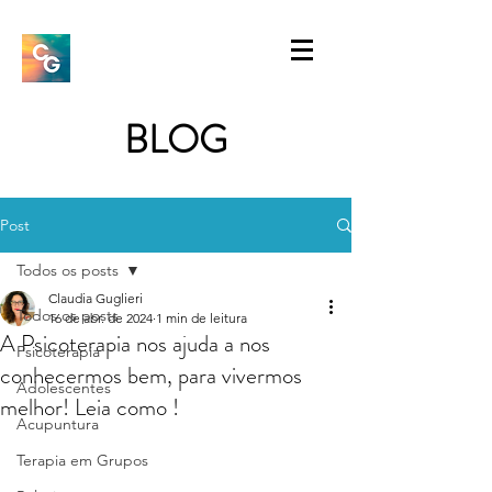
BLOG
Post
Todos os posts
Claudia Guglieri
Todos os posts
16 de abr. de 2024
1 min de leitura
A Psicoterapia nos ajuda a nos
Psicoterapia
conhecermos bem, para vivermos
Adolescentes
melhor! Leia como !
Acupuntura
Terapia em Grupos