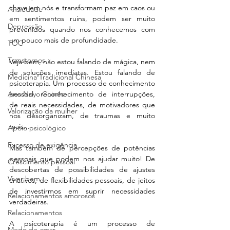
chave em nós e transformam paz em caos ou 
Ansiedade
em sentimentos ruins, podem ser muito 
Depressão
prevenidos quando nos conhecemos com 
um pouco mais de profundidade. 
TOC
Transtornos
Veja bem, não estou falando de mágica, nem 
de soluções imediatas. Estou falando de 
Medicina Tradicional Chinesa
psicoterapia. Um processo de conhecimento 
Ano Novo Chinês
pessoal, reconhecimento de interrupções, 
de reais necessidades, de motivadores que 
Valorização da mulher
nos desorganizam, de traumas e muito 
mais...
Apoio psicológico
Excesso de exigência
Mas também de percepções de potências 
pessoais que podem nos ajudar muito! De 
Crescimento pessoal
descobertas de possibilidades de ajustes 
Viver bem
criativos, de flexibilidades pessoais, de jeitos 
de investirmos em suprir necessidades 
Relacionamentos amorosos
verdadeiras.
Relacionamentos
A psicoterapia é um processo de 
Medo de amar