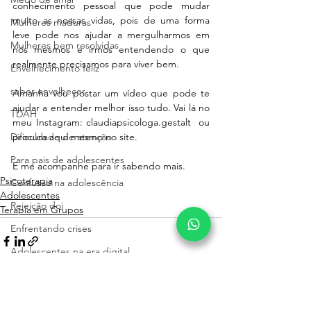
conhecimento pessoal que pode mudar 
muito as nossas vidas, pois de uma forma 
Mulheres maduras
leve pode nos ajudar a mergulharmos em 
Mulheres bem resolvidas
nós mesmos e irmos entendendo o que 
realmente precisamos para viver bem. 
Envelhecimento feliz
saber envelhecer
Amanha vou postar um vídeo que pode te 
ajudar a entender melhor isso tudo. Vai lá no 
TDAH
meu Instagram: claudiapsicologa.gestalt  ou 
Dificuldade de atenção
procura aqui mesmo no site. 
Para pais de adolescentes
E me acompanhe para ir sabendo mais. 
Psicoterapia
Confusão na adolescência
Adolescentes
Rejeição doi
Terapia em Grupos
Enfrentando crises
Adolescentes na era digital
Desafios dos pais com a internet
Entendendo seu filho adolescente