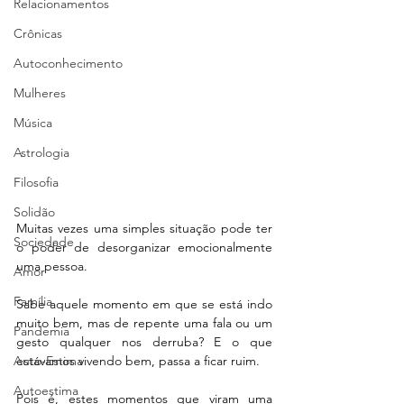
Relacionamentos
Crônicas
Autoconhecimento
Mulheres
Música
Astrologia
Filosofia
Solidão
Muitas vezes uma simples situação pode ter 
Sociedade
o poder de desorganizar emocionalmente 
uma pessoa.  
Amor
Família
Sabe aquele momento em que se está indo 
muito bem, mas de repente uma fala ou um 
Pandemia
gesto qualquer nos derruba? E o que 
Auto-Estima
estávamos vivendo bem, passa a ficar ruim. 
Autoestima
Pois é, estes momentos que viram uma 