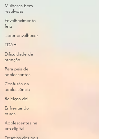
Mulheres bem
resolvidas
Envelhecimento
feliz
saber envelhecer
TDAH
Dificuldade de
atenção
Para pais de
adolescentes
Confusão na
adolescência
Rejeição doi
Enfrentando
crises
Adolescentes na
era digital
Desafios dos pais