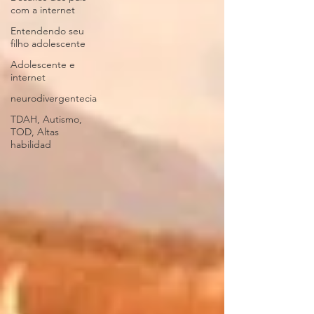
com a internet
Entendendo seu
filho adolescente
Adolescente e
internet
neurodivergentecia
TDAH, Autismo,
TOD, Altas
habilidad