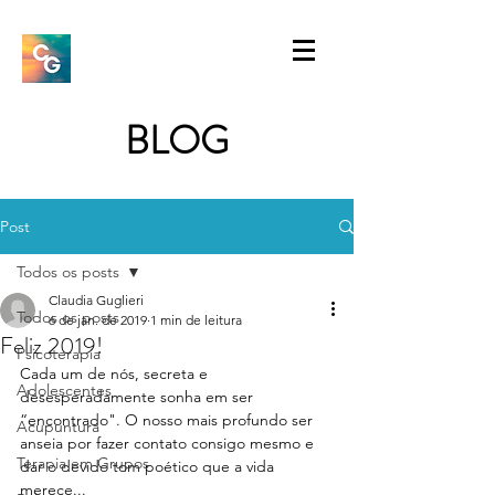
BLOG
Post
Todos os posts
Claudia Guglieri
Todos os posts
6 de jan. de 2019
1 min de leitura
Feliz 2019!
Psicoterapia
Cada um de nós, secreta e 
Adolescentes
desesperadamente sonha em ser 
“encontrado". O nosso mais profundo ser 
Acupuntura
anseia por fazer contato consigo mesmo e 
Terapia em Grupos
dar o devido tom poético que a vida 
merece... 