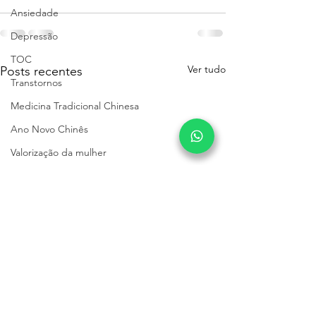
Ansiedade
Depressão
TOC
Ver tudo
Posts recentes
Transtornos
Medicina Tradicional Chinesa
Ano Novo Chinês
Valorização da mulher
Apoio psicológico
Excesso de exigência
Crescimento pessoal
Viver bem
Relacionamentos amorosos
Relacionamentos
Adolescentes e o Digital:
Medo de amar