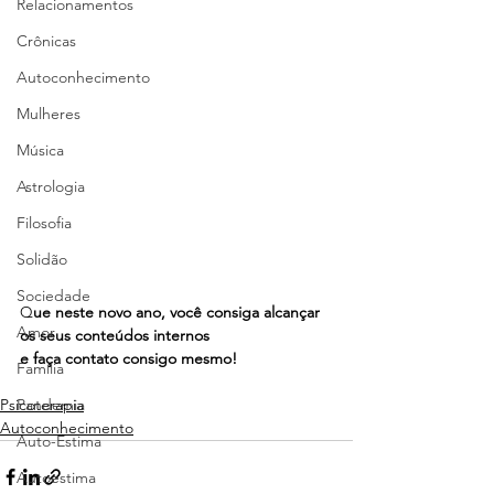
Relacionamentos
Crônicas
Autoconhecimento
Mulheres
Música
Astrologia
Filosofia
Solidão
Sociedade
Q
ue neste novo ano, você consiga alcançar 
Amor
os seus conteúdos internos 
e faça contato consigo mesmo!
Família
Psicoterapia
Pandemia
Autoconhecimento
Auto-Estima
Autoestima